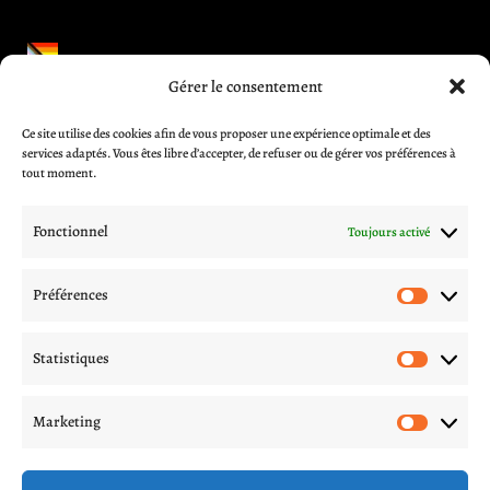
Gérer le consentement
Informations et aides
Ce site utilise des cookies afin de vous proposer une expérience optimale et des
CGV
services adaptés. Vous êtes libre d’accepter, de refuser ou de gérer vos préférences à
Blog
tout moment.
A propos
Contactez-nous
Fonctionnel
Toujours activé
Mentions légales
Politique de livraison
Préférences
Préfér
Politique de confidentialité
Procédures d’échange et remboursement
Statistiques
Statis
Suivez nous sur les réseaux
Marketing
Marke