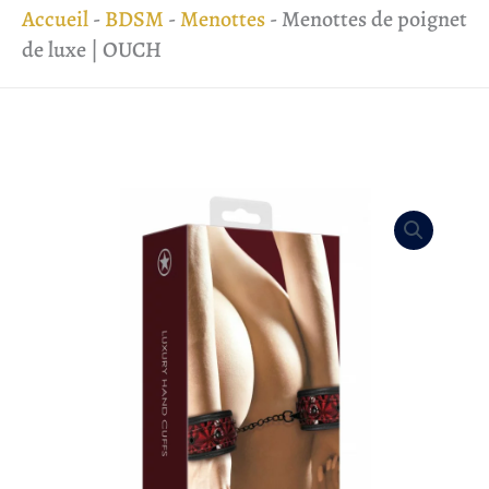
Accueil
-
BDSM
-
Menottes
-
Menottes de poignet
de luxe | OUCH
quantité
de
Menottes
de
poignet
de
luxe
|
OUCH