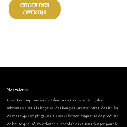
CHOIX DES
du
OPTIONS
produit
Nos valeurs
Chez Les Coquineries de Lilou, vous trouverez tout, des
vibromasseurs à la lingerie, des bougies aux menottes, des huiles
de massage aux plugs anals. Une sélection soigneuse de produits
de haute qualité, fonctionnels, abordables et sans danger pour le