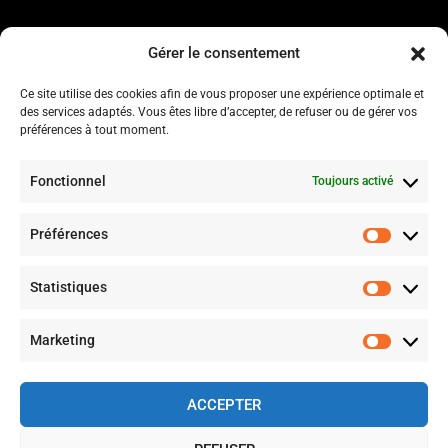
Gérer le consentement
Informations et aides
Ce site utilise des cookies afin de vous proposer une expérience optimale et
CGV
des services adaptés. Vous êtes libre d’accepter, de refuser ou de gérer vos
préférences à tout moment.
Blog
A propos
Contactez-nous
Fonctionnel
Toujours activé
Mentions légales
Politique de livraison
Préférences
Préfér
Politique de confidentialité
Procédures d’échange et remboursement
Statistiques
Statist
Suivez nous sur les réseaux
Marketing
Market
ACCEPTER