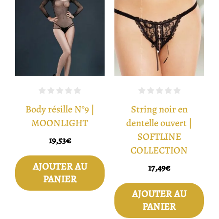
Body résille N°9 |
String noir en
MOONLIGHT
dentelle ouvert |
SOFTLINE
19,53
€
COLLECTION
AJOUTER AU
17,49
€
PANIER
AJOUTER AU
PANIER