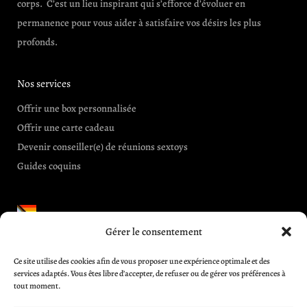
corps. C’est un lieu inspirant qui s’efforce d’évoluer en
permanence pour vous aider à satisfaire vos désirs les plus
profonds.
Nos services
Offrir une box personnalisée
Offrir une carte cadeau
Devenir conseiller(e) de réunions sextoys
Guides coquins
Gérer le consentement
Informations et aides
Ce site utilise des cookies afin de vous proposer une expérience optimale et des
CGV
services adaptés. Vous êtes libre d’accepter, de refuser ou de gérer vos préférences à
Blog
tout moment.
A propos