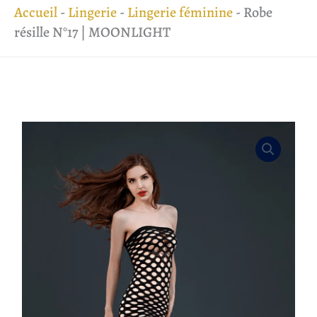
Accueil
-
Lingerie
-
Lingerie féminine
-
Robe
résille N°17 | MOONLIGHT
quantité
de
Robe
résille
N°17
|
MOONLIGHT