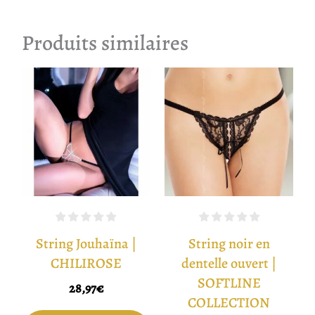
Produits similaires
String Jouhaïna |
String noir en
CHILIROSE
dentelle ouvert |
SOFTLINE
28,97
€
COLLECTION