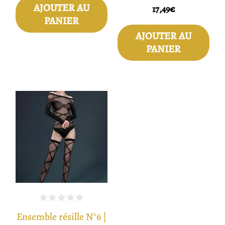
AJOUTER AU
17,49
€
PANIER
AJOUTER AU
PANIER
Ensemble résille N°6 |