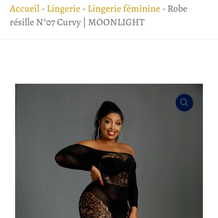
Accueil
-
Lingerie
-
Lingerie féminine
-
Robe
résille N°07 Curvy | MOONLIGHT
quantité
de
Robe
résille
N°07
Curvy
|
MOONLIGHT