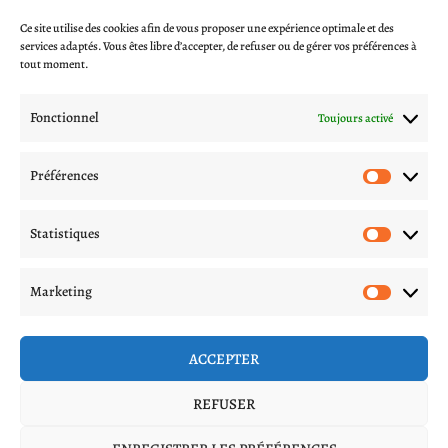
Ce site utilise des cookies afin de vous proposer une expérience optimale et des
CGV
services adaptés. Vous êtes libre d’accepter, de refuser ou de gérer vos préférences à
Blog
tout moment.
A propos
Contactez-nous
Fonctionnel
Toujours activé
Mentions légales
Politique de livraison
Préférences
Préfér
Politique de confidentialité
Procédures d’échange et remboursement
Statistiques
Statis
Suivez nous sur les réseaux
Marketing
Marke
ACCEPTER
REFUSER
2026 | Les Coquineries de Lilou | Tous droits réservés | Site réalisé, propulsé et référencé