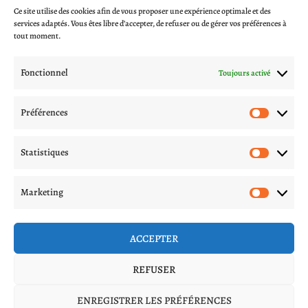
Ce site utilise des cookies afin de vous proposer une expérience optimale et des
CGV
services adaptés. Vous êtes libre d’accepter, de refuser ou de gérer vos préférences à
Blog
tout moment.
A propos
Contactez-nous
Fonctionnel
Toujours activé
Mentions légales
Politique de livraison
Préférences
Préfér
Politique de confidentialité
Procédures d’échange et remboursement
Statistiques
Statis
Suivez nous sur les réseaux
Marketing
Marke
ACCEPTER
REFUSER
2026 | Les Coquineries de Lilou | Tous droits réservés | Site réalisé, propulsé et référencé
ENREGISTRER LES PRÉFÉRENCES