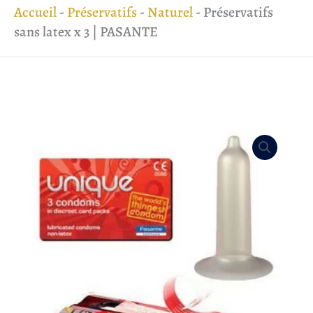
Accueil
-
Préservatifs
-
Naturel
-
Préservatifs
sans latex x 3 | PASANTE
quantité
de
Préservatifs
sans
latex
x
3
|
PASANTE