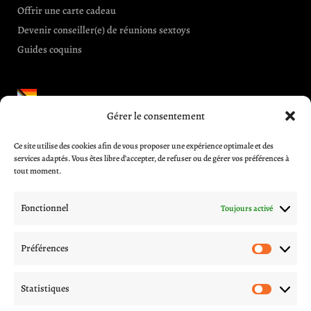
Offrir une carte cadeau
Devenir conseiller(e) de réunions sextoys
Guides coquins
Gérer le consentement
Informations et aides
Ce site utilise des cookies afin de vous proposer une expérience optimale et des
CGV
services adaptés. Vous êtes libre d’accepter, de refuser ou de gérer vos préférences à
Blog
tout moment.
A propos
Contactez-nous
Fonctionnel
Toujours activé
Mentions légales
Politique de livraison
Préférences
Préfér
Politique de confidentialité
Procédures d’échange et remboursement
Statistiques
Statis
Suivez nous sur les réseaux