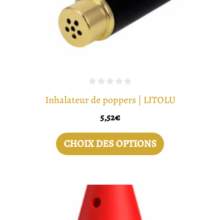
choisies
sur
la
page
du
produit
Inhalateur de poppers | LITOLU
5,52
€
CHOIX DES OPTIONS