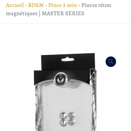
Accueil
-
BDSM
-
Pince à sein
-
Pinces téton
magnétiques | MASTER SERIES
quantité
de
Pinces
téton
magnétiques
|
MASTER
SERIES