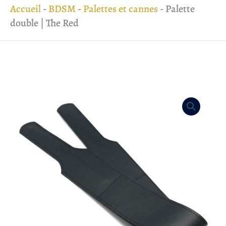
Accueil
-
BDSM
-
Palettes et cannes
-
Palette
double | The Red
quantité
de
Palette
double
|
The
Red