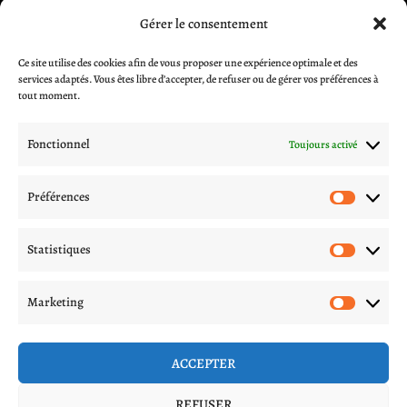
Gérer le consentement
Informations et aides
Ce site utilise des cookies afin de vous proposer une expérience optimale et des
CGV
services adaptés. Vous êtes libre d’accepter, de refuser ou de gérer vos préférences à
Blog
tout moment.
A propos
Contactez-nous
Fonctionnel
Toujours activé
Mentions légales
Politique de livraison
Préférences
Préfér
Politique de confidentialité
Procédures d’échange et remboursement
Statistiques
Statis
Suivez nous sur les réseaux
Marketing
Marke
ACCEPTER
REFUSER