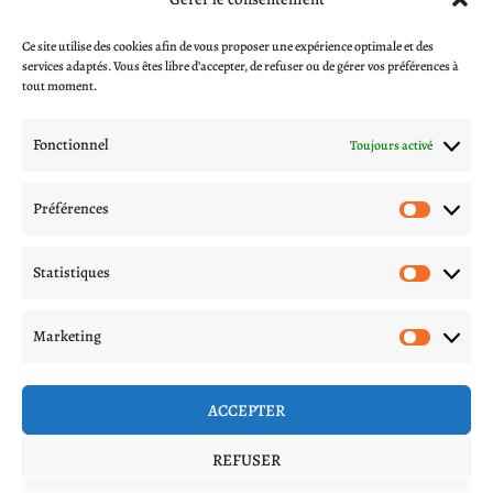
Informations et aides
Ce site utilise des cookies afin de vous proposer une expérience optimale et des
CGV
services adaptés. Vous êtes libre d’accepter, de refuser ou de gérer vos préférences à
Blog
tout moment.
A propos
Contactez-nous
Fonctionnel
Toujours activé
Mentions légales
Politique de livraison
Préférences
Préfér
Politique de confidentialité
Procédures d’échange et remboursement
Statistiques
Statis
Suivez nous sur les réseaux
Marketing
Marke
ACCEPTER
REFUSER