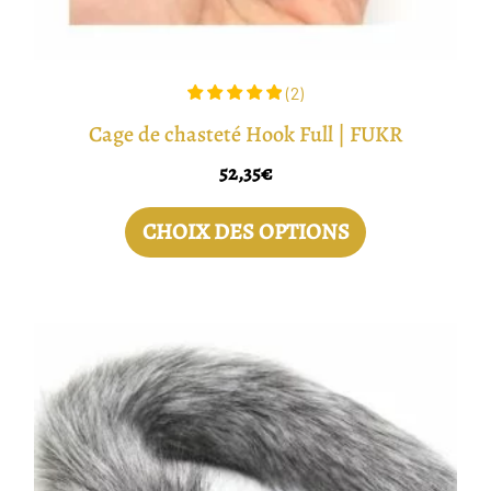
page
du
produit
(
2
)
Cage de chasteté Hook Full | FUKR
52,35
€
CHOIX DES OPTIONS