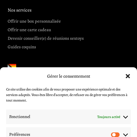
Nos services
Offrir une box personnalisée
Offrir une carte cadeau
Devenir conseiller(e) de réunions sextoys
Guides coquins
Gérer le consentement
Informations et aides
Ce site utilise des cookies afin de vous proposer une expérience optimale et des
CGV
services adaptés. Vous êtes libre d’accepter, de refuser ou de gérer vos préférences à
Blog
tout moment.
A propos
Contactez-nous
Fonctionnel
Toujours activé
Mentions légales
Politique de livraison
Préférences