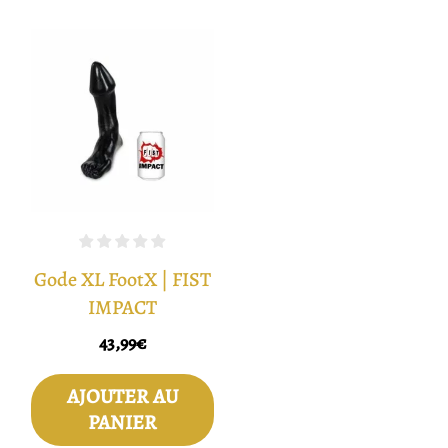
Gode XL FootX | FIST
IMPACT
43,99
€
AJOUTER AU
PANIER