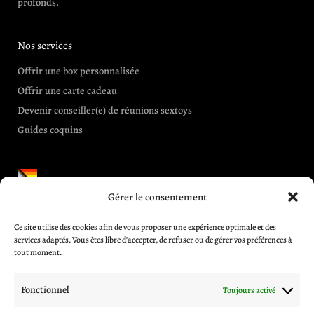
profonds.
Nos services
Offrir une box personnalisée
Offrir une carte cadeau
Devenir conseiller(e) de réunions sextoys
Guides coquins
Gérer le consentement
Informations et aides
Ce site utilise des cookies afin de vous proposer une expérience optimale et des
CGV
services adaptés. Vous êtes libre d’accepter, de refuser ou de gérer vos préférences à
Blog
tout moment.
A propos
Contactez-nous
Fonctionnel
Toujours activé
Mentions légales