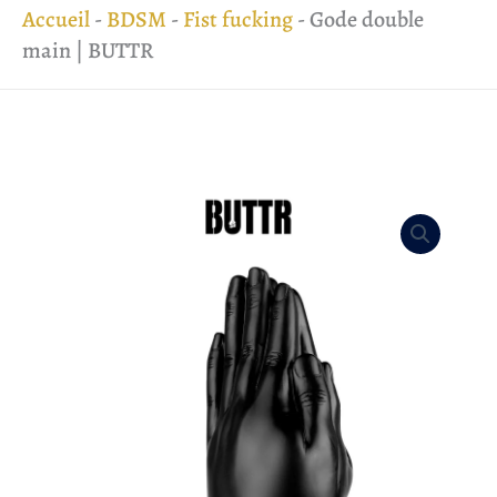
Accueil
-
BDSM
-
Fist fucking
-
Gode double
main | BUTTR
quantité
de
Gode
double
main
|
BUTTR