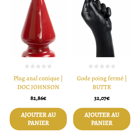
Plug anal conique |
Gode poing fermé |
DOC JOHNSON
BUTTR
82,86
€
32,07
€
AJOUTER AU
AJOUTER AU
PANIER
PANIER