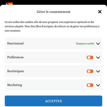
Gérer le consentement
Informations et aides
Ce site utilise des cookies afin de vous proposer une expérience optimale et des
CGV
services adaptés. Vous êtes libre d’accepter, de refuser ou de gérer vos préférences à
Blog
tout moment.
A propos
Contactez-nous
Fonctionnel
Toujours activé
Mentions légales
Politique de livraison
Préférences
Préfér
Politique de confidentialité
Procédures d’échange et remboursement
Statistiques
Statis
Suivez nous sur les réseaux
Marketing
Marke
ACCEPTER