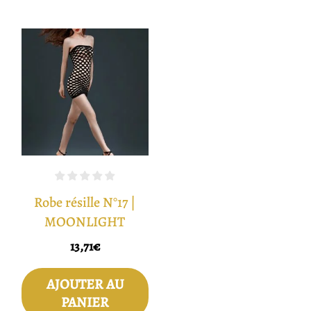
Robe résille N°17 |
MOONLIGHT
13,71
€
AJOUTER AU
PANIER