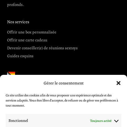
profonds.
Nos services
Offrir une box personnalisée
Offrir une carte cadeau
Devenir conseiller(e) de réunions sextoys
Guides coquins
Gérer le consentement
Informations et aides
Ce site utilise des cookies afin de vous proposer une expérience optimale et des
CGV
services adaptés. Vous êtes libre d’accepter, de refuser ou de gérer vos préférences à
Blog
tout moment.
A propos
Contactez-nous
Fonctionnel
Toujours activé