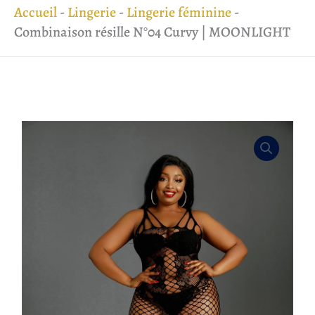
Accueil
-
Lingerie
-
Lingerie féminine
-
Combinaison résille N°04 Curvy | MOONLIGHT
quantité
de
Combinaison
résille
N°04
Curvy
|
MOONLIGHT