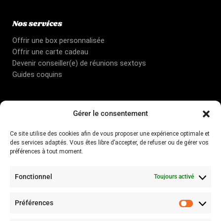
Nos services
Offrir une box personnalisée
Offrir une carte cadeau
Devenir conseiller(e) de réunions sextoys
Guides coquins
Gérer le consentement
Informations et aides
Ce site utilise des cookies afin de vous proposer une expérience optimale et
CGV
des services adaptés. Vous êtes libre d’accepter, de refuser ou de gérer vos
préférences à tout moment.
Blog
A propos
Contactez-nous
Fonctionnel
Toujours activé
Mentions légales
Politique de livraison
Préférences
Préfér
Politique de confidentialité
Procédures d’échange et remboursement